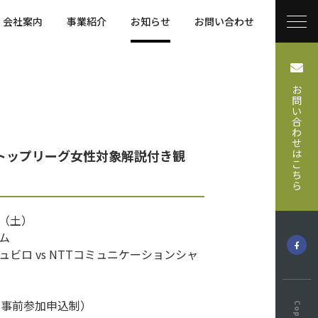
会社案内
事業紹介
お知らせ
お問い合わせ
お
問
い
合
わ
せ
トップリーグ女性対象解説付き観
は
こ
ち
ら
日（土）
ム
ビロ vs NTTコミュニケーションシャ
（事前参加申込制）